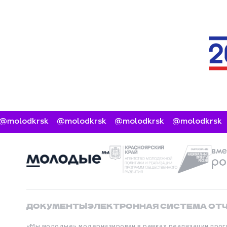
olodkrsk
@molodkrsk
@molodkrsk
@molodkrsk
@
ДОКУМЕНТЫ
ЭЛЕКТРОННАЯ СИСТЕМА ОТ
«Мы молодые» модернизирован в рамках реализации прог