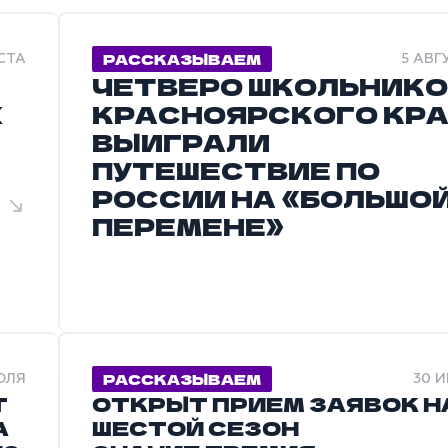
РАССКАЗЫВАЕМ
СТА
5 АВГ
ЧЕТВЕРО ШКОЛЬНИК
Х
КРАСНОЯРСКОГО КР
ВЫИГРАЛИ
ПУТЕШЕСТВИЕ ПО
РОССИИ НА «БОЛЬШО
ПЕРЕМЕНЕ»
РАССКАЗЫВАЕМ
ЮЛЯ
30 
Т
ОТКРЫТ ПРИЕМ ЗАЯВОК Н
А
ШЕСТОЙ СЕЗОН