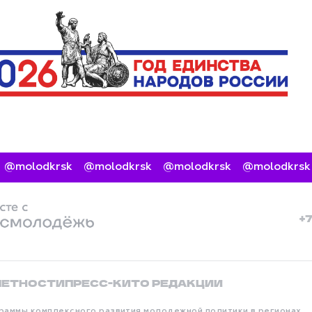
molodkrsk
@molodkrsk
@molodkrsk
@molodkrsk
+
ЧЕТНОСТИ
ПРЕСС-КИТ
О РЕДАКЦИИ
раммы комплексного развития молодежной политики в регионах