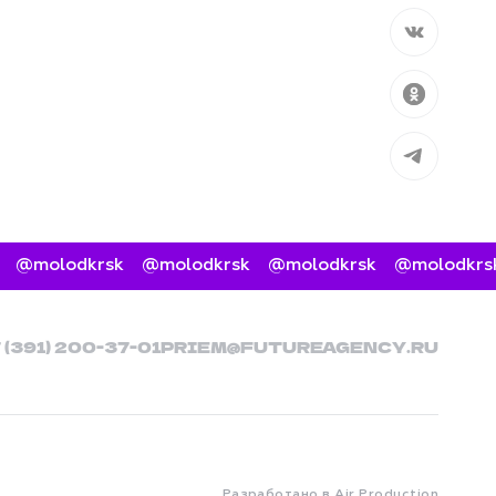
Вконтакт
Одноклас
Telegram
@molodkrsk
@molodkrsk
@molodkrsk
@molodkrsk
7 (391) 200-37-01
PRIEM@FUTUREAGENCY.RU
Разработано в Air Production