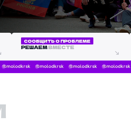
СООБЩИТЬ О ПРОБЛЕМЕ
РЕШАЕМ
ВМЕСТЕ
molodkrsk
@molodkrsk
@molodkrsk
@molodkrsk
И