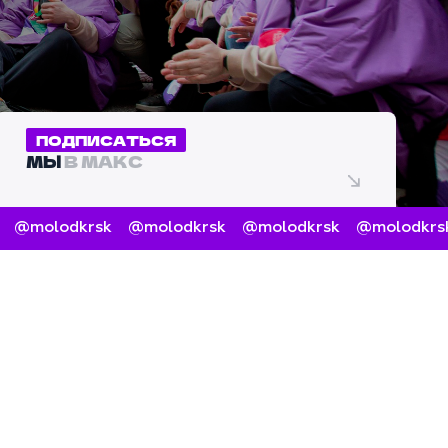
ПОДПИСАТЬСЯ
МЫ
В МАКС
@molodkrsk
@molodkrsk
@molodkrsk
@molodkrsk