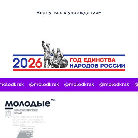
Вернуться к учреждениям
olodkrsk
@molodkrsk
@molodkrsk
@molodkrsk
@