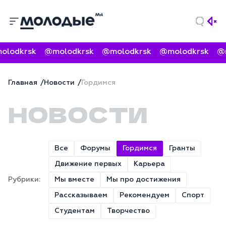
odkrsk
@molodkrsk
@molodkrsk
@molodkrsk
@mo
Главная
Новости
Гордимся
НОВОСТИ
Все
Форумы
Гордимся
Гранты
Движение первых
Карьера
Рубрики:
Мы вместе
Мы про достижения
Рассказываем
Рекомендуем
Спорт
Студентам
Творчество