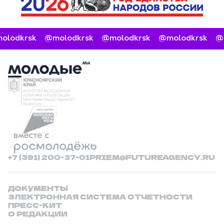
odkrsk
@molodkrsk
@molodkrsk
@molodkrsk
@mo
+7 (391) 200-37-01
PRIEM@FUTUREAGENCY.RU
ДОКУМЕНТЫ
ЭЛЕКТРОННАЯ СИСТЕМА ОТЧЕТНОСТИ
ПРЕСС-КИТ
О РЕДАКЦИИ