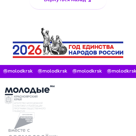
Вернуться назад
@molodkrsk
@molodkrsk
@molodkrsk
@molodkrsk