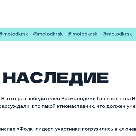
molodkrsk
@molodkrsk
@molodkrsk
@molodkrsk
 НАСЛЕДИЕ
 В этот раз победителем
Росмолодёжь.Гранты
стала В
ассуждали, кто такой этнонаставник, что должен ум
енсиве «Фолк-лидер» участники погрузились в ключев