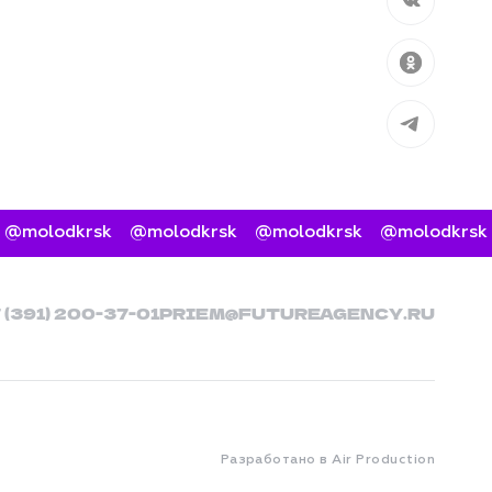
Вконтакт
Одноклас
Telegram
@molodkrsk
@molodkrsk
@molodkrsk
@molodkrsk
7 (391) 200-37-01
PRIEM@FUTUREAGENCY.RU
Разработано в Air Production