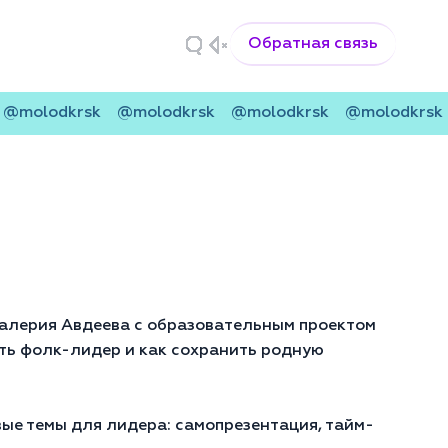
Обратная связь
@molodkrsk
@molodkrsk
@molodkrsk
@molodkrsk
алерия Авдеева с образовательным проектом
еть фолк-лидер и как сохранить родную
ые темы для лидера: самопрезентация, тайм-