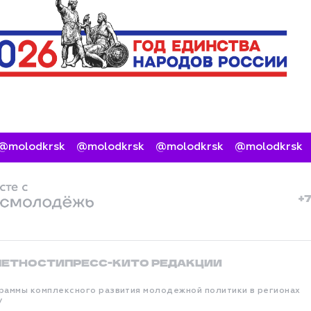
molodkrsk
@molodkrsk
@molodkrsk
@molodkrsk
+
ЧЕТНОСТИ
ПРЕСС-КИТ
О РЕДАКЦИИ
раммы комплексного развития молодежной политики в регионах
у